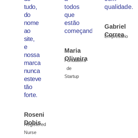
tudo,
todos
qualidade.
do
que
nome
estão
Gabriel
ao
começando!
Correa
Empresário
site,
e
Maria
nossa
Oliveira
Fundadora
marca
de
nunca
Startup
esteve
tão
forte.
Roseni
Dobis
Registered
Nurse