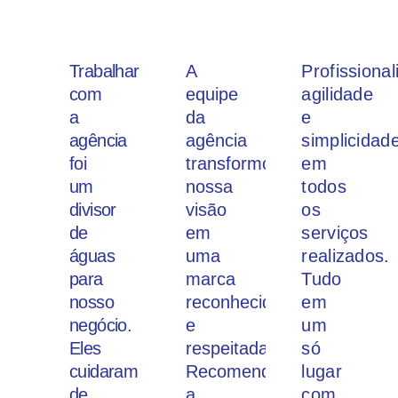
Trabalhar
A
Profissiona
com
equipe
agilidade
a
da
e
agência
agência
simplicidad
foi
transformou
em
um
nossa
todos
divisor
visão
os
de
em
serviços
águas
uma
realizados.
para
marca
Tudo
nosso
reconhecida
em
negócio.
e
um
Eles
respeitada.
só
cuidaram
Recomendo
lugar
de
a
com