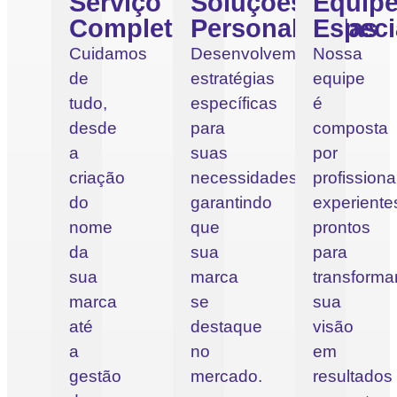
Serviço
Soluções
Equip
Completo
Personalizadas
Especi
Cuidamos
Desenvolvemos
Nossa
de
estratégias
equipe
tudo,
específicas
é
desde
para
composta
a
suas
por
criação
necessidades,
profissiona
do
garantindo
experiente
nome
que
prontos
da
sua
para
sua
marca
transforma
marca
se
sua
até
destaque
visão
a
no
em
gestão
mercado.
resultados