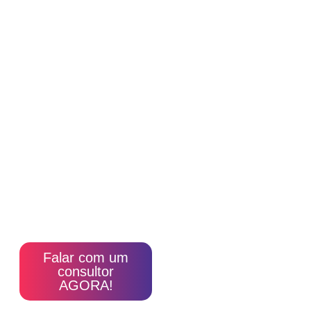
Cadastre-se e
receba uma
consultoria gratuita
de um dos
consultores de
nossa Agência, que
já atendeu clientes
como Quem Disse
Berenisse, Bulget,
KWS entre outras.
Falar com um
consultor
AGORA!