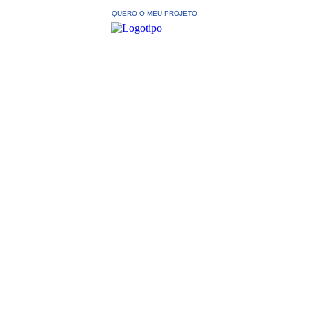
QUERO O MEU PROJETO
Transforme
Sua Ideia em
Sucesso com
Nossa Agência
de Marketing