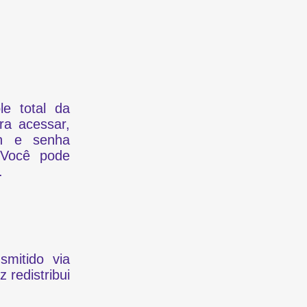
e total da
ra acessar,
in e senha
 Você pode
.
smitido via
 redistribui