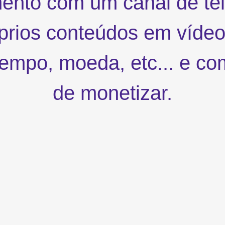
ento com um canal de tel
prios conteúdos em víde
 tempo, moeda, etc... e co
de monetizar.