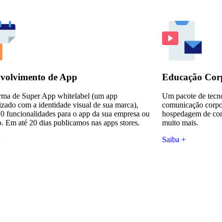
volvimento de App
Educação Cor
orma de Super App whitelabel (um app
Um pacote de tecno
zado com a identidade visual de sua marca),
comunicação corpor
0 funcionalidades para o app da sua empresa ou
hospedagem de cont
. Em até 20 dias publicamos nas apps stores.
muito mais.
+
Saiba +