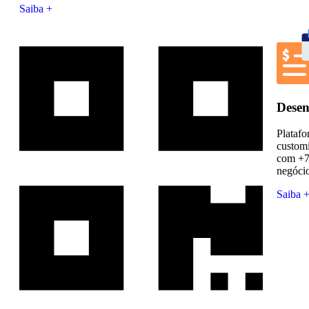
Saiba +
Desen
Plataf
customi
com +7
negócio
Saiba 