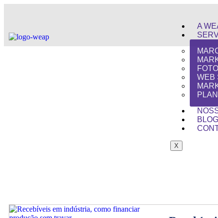
A WE
SERV
MAR
MARK
FOTO
WEB 
MARK
PLAN
NOSS
BLO
CON
X