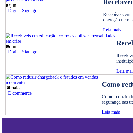
Recebívei
07
jun
Digital Signage
Recebíveis em i
operação nem pa
Leia mais
Receb
06
jun
Digital Signage
Recebíve
instituiç
Leia mai
Como redu
30
maio
E-commerce
Como reduzir cha
segurança nas tr
Leia mais